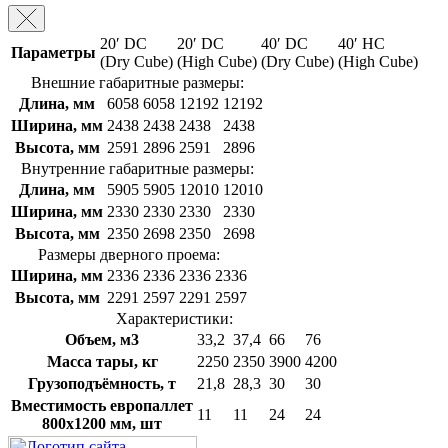
20′ DC
20′ DC
40′ DC
40′ HC
Параметры
(Dry Cube)
(High Cube)
(Dry Cube)
(High Cube)
Внешние габаритные размеры:
Длина, мм
6058
6058
12192
12192
Ширина, мм
2438
2438
2438
2438
Высота, мм
2591
2896
2591
2896
Внутренние габаритные размеры:
Длина, мм
5905
5905
12010
12010
Ширина, мм
2330
2330
2330
2330
Высота, мм
2350
2698
2350
2698
Размеры дверного проема:
Ширина, мм
2336
2336
2336
2336
Высота, мм
2291
2597
2291
2597
Характеристики:
Объем, м3
33,2
37,4
66
76
Масса тары, кг
2250
2350
3900
4200
Грузоподъёмность, т
21,8
28,3
30
30
Вместимость европаллет
11
11
24
24
800х1200 мм, шт